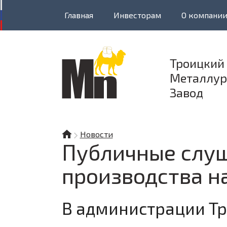
Главная
Инвесторам
О компани
Документы
Троицкий
Металлур
Охрана окр
Завод
Благотвори
Новости
Сотрудника
Публичные слуш
производства н
Вакансии
В администрации Т